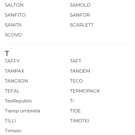
SALTON
SAMOLD
SANFITO
SANFOR
SANITA
SCARLETT
SCOVO
T
TAFFY
TAFT
TAMPAX
TANDEM
TANGSON
TECO
TEFAL
TERMOPACK
TexRepublic
Ti
Tianqi umbrella
TIDE
TILLI
TIMOTEI
Timson