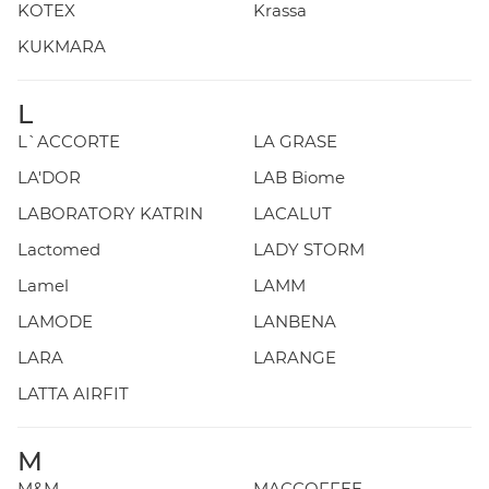
KOTEX
Krassa
KUKMARA
L
L`ACCORTE
LA GRASE
LA'DOR
LAB Biome
LABORATORY KATRIN
LACALUT
Lactomed
LADY STORM
Lamel
LAMM
LAMODE
LANBENA
LARA
LARANGE
LATTA AIRFIT
M
M&M
MACCOFFEE