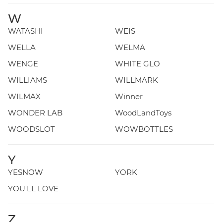
W
WATASHI
WEIS
WELLA
WELMA
WENGE
WHITE GLO
WILLIAMS
WILLMARK
WILMAX
Winner
WONDER LAB
WoodLandToys
WOODSLOT
WOWBOTTLES
Y
YESNOW
YORK
YOU'LL LOVE
Z