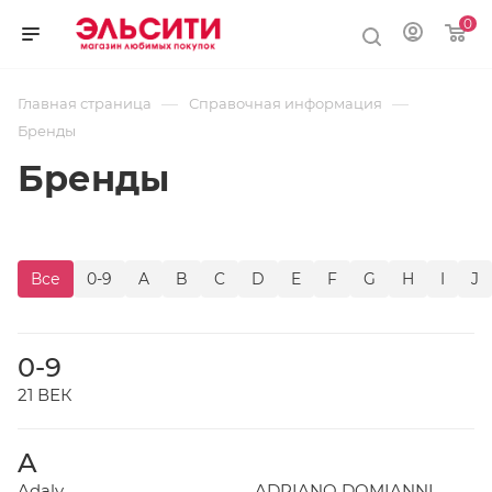
0
—
—
Главная страница
Справочная информация
Бренды
Бренды
Все
0-9
A
B
C
D
E
F
G
H
I
J
0-9
21 ВЕК
A
Adaly
ADRIANO DOMIANNI