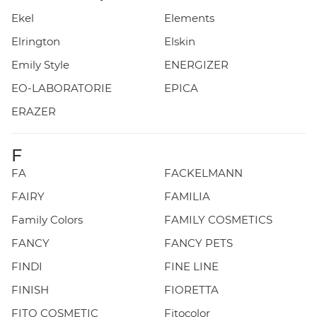
Ekel
Elements
Elrington
Elskin
Emily Style
ENERGIZER
EO-LABORATORIE
EPICA
ERAZER
F
FA
FACKELMANN
FAIRY
FAMILIA
Family Colors
FAMILY COSMETICS
FANCY
FANCY PETS
FINDI
FINE LINE
FINISH
FIORETTA
FITO COSMETIC
Fitocolor