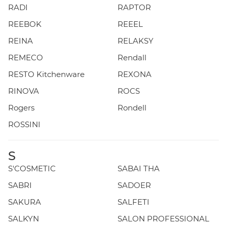
RADI
RAPTOR
REEBOK
REEEL
REINA
RELAKSY
REMECO
Rendall
RESTO Kitchenware
REXONA
RINOVA
ROCS
Rogers
Rondell
ROSSINI
S
S'COSMETIC
SABAI THA
SABRI
SADOER
SAKURA
SALFETI
SALKYN
SALON PROFESSIONAL