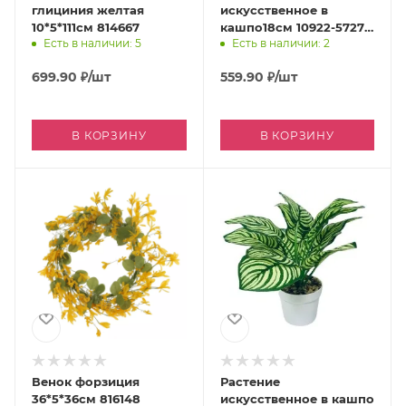
глициния желтая
искусственное в
10*5*111см 814667
кашпо18см 10922-5727-1
Есть в наличии: 5
Есть в наличии: 2
Код271246
699.90
₽
/шт
559.90
₽
/шт
В КОРЗИНУ
В КОРЗИНУ
Венок форзиция
Растение
36*5*36см 816148
искусственное в кашпо