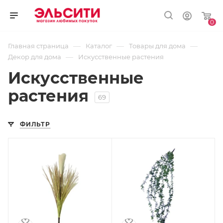
0
—
—
—
Главная страница
Каталог
Товары для дома
—
Декор для дома
Искусственные растения
Искусственные
растения
69
ФИЛЬТР