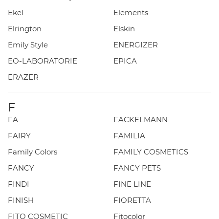
Ekel
Elements
Elrington
Elskin
Emily Style
ENERGIZER
EO-LABORATORIE
EPICA
ERAZER
F
FA
FACKELMANN
FAIRY
FAMILIA
Family Colors
FAMILY COSMETICS
FANCY
FANCY PETS
FINDI
FINE LINE
FINISH
FIORETTA
FITO COSMETIC
Fitocolor