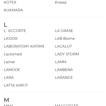
KOTEX
Krassa
KUKMARA
L
L`ACCORTE
LA GRASE
LA'DOR
LAB Biome
LABORATORY KATRIN
LACALUT
Lactomed
LADY STORM
Lamel
LAMM
LAMODE
LANBENA
LARA
LARANGE
LATTA AIRFIT
M
M&M
MACCOFFEE