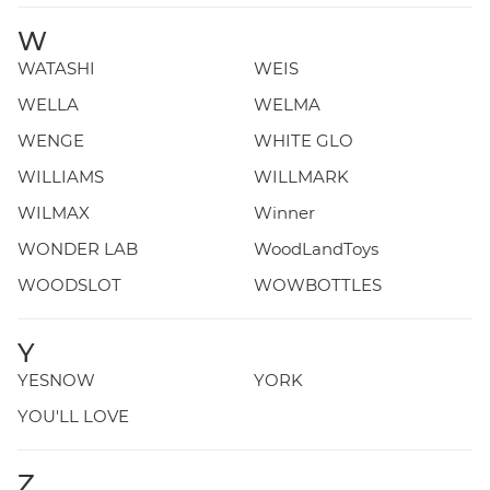
W
WATASHI
WEIS
WELLA
WELMA
WENGE
WHITE GLO
WILLIAMS
WILLMARK
WILMAX
Winner
WONDER LAB
WoodLandToys
WOODSLOT
WOWBOTTLES
Y
YESNOW
YORK
YOU'LL LOVE
Z