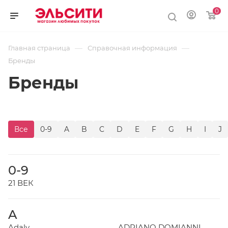
0
—
—
Главная страница
Справочная информация
Бренды
Бренды
Все
0-9
A
B
C
D
E
F
G
H
I
J
0-9
21 ВЕК
A
Adaly
ADRIANO DOMIANNI