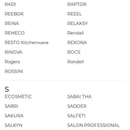
RADI
RAPTOR
REEBOK
REEEL
REINA
RELAKSY
REMECO
Rendall
RESTO Kitchenware
REXONA
RINOVA
ROCS
Rogers
Rondell
ROSSINI
S
S'COSMETIC
SABAI THA
SABRI
SADOER
SAKURA
SALFETI
SALKYN
SALON PROFESSIONAL