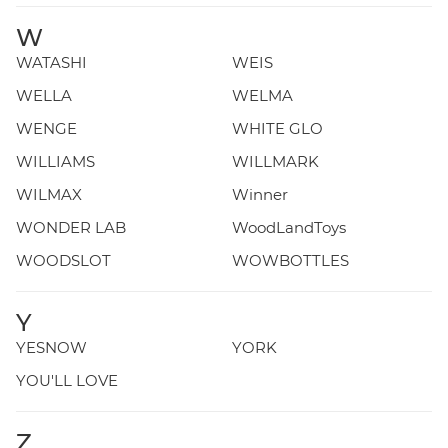
W
WATASHI
WEIS
WELLA
WELMA
WENGE
WHITE GLO
WILLIAMS
WILLMARK
WILMAX
Winner
WONDER LAB
WoodLandToys
WOODSLOT
WOWBOTTLES
Y
YESNOW
YORK
YOU'LL LOVE
Z