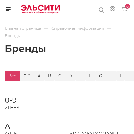
0
—
—
Главная страница
Справочная информация
Бренды
Бренды
Все
0-9
A
B
C
D
E
F
G
H
I
J
0-9
21 ВЕК
A
Adaly
ADRIANO DOMIANNI