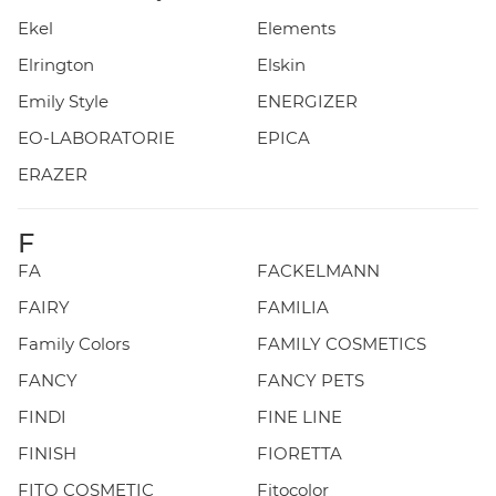
Ekel
Elements
Elrington
Elskin
Emily Style
ENERGIZER
EO-LABORATORIE
EPICA
ERAZER
F
FA
FACKELMANN
FAIRY
FAMILIA
Family Colors
FAMILY COSMETICS
FANCY
FANCY PETS
FINDI
FINE LINE
FINISH
FIORETTA
FITO COSMETIC
Fitocolor