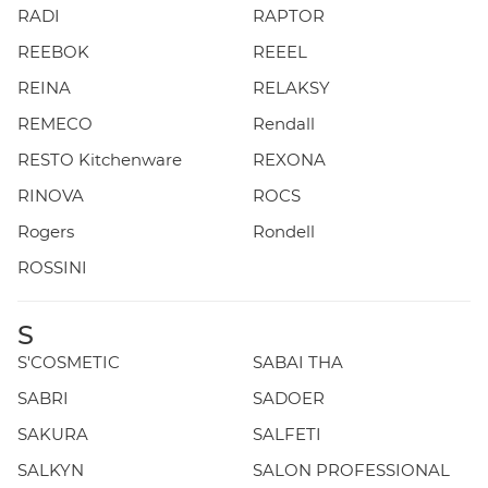
RADI
RAPTOR
REEBOK
REEEL
REINA
RELAKSY
REMECO
Rendall
RESTO Kitchenware
REXONA
RINOVA
ROCS
Rogers
Rondell
ROSSINI
S
S'COSMETIC
SABAI THA
SABRI
SADOER
SAKURA
SALFETI
SALKYN
SALON PROFESSIONAL