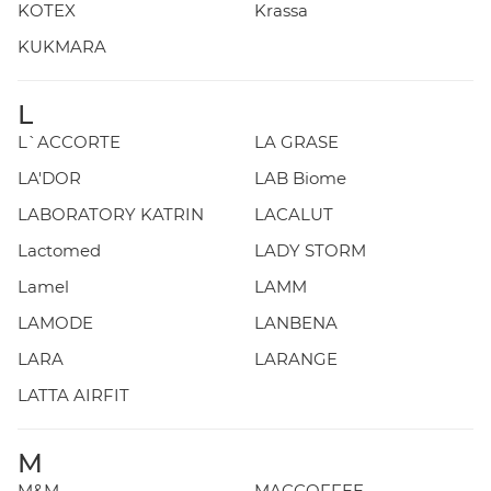
KOTEX
Krassa
KUKMARA
L
L`ACCORTE
LA GRASE
LA'DOR
LAB Biome
LABORATORY KATRIN
LACALUT
Lactomed
LADY STORM
Lamel
LAMM
LAMODE
LANBENA
LARA
LARANGE
LATTA AIRFIT
M
M&M
MACCOFFEE