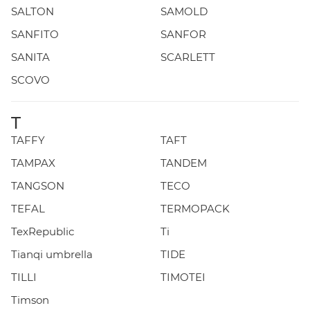
SALTON
SAMOLD
SANFITO
SANFOR
SANITA
SCARLETT
SCOVO
T
TAFFY
TAFT
TAMPAX
TANDEM
TANGSON
TECO
TEFAL
TERMOPACK
TexRepublic
Ti
Tianqi umbrella
TIDE
TILLI
TIMOTEI
Timson