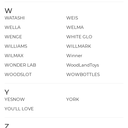
W
WATASHI
WEIS
WELLA
WELMA
WENGE
WHITE GLO
WILLIAMS
WILLMARK
WILMAX
Winner
WONDER LAB
WoodLandToys
WOODSLOT
WOWBOTTLES
Y
YESNOW
YORK
YOU'LL LOVE
Z