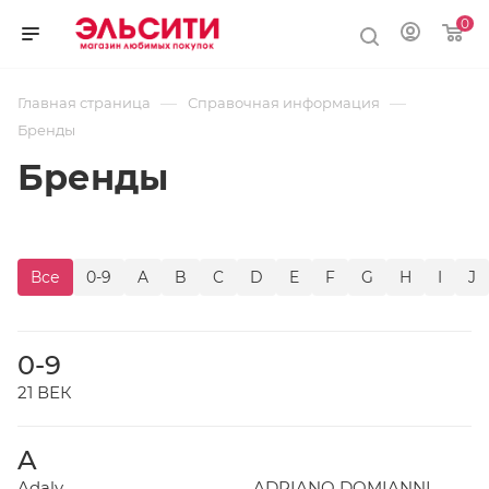
0
—
—
Главная страница
Справочная информация
Бренды
Бренды
Все
0-9
A
B
C
D
E
F
G
H
I
J
0-9
21 ВЕК
A
Adaly
ADRIANO DOMIANNI