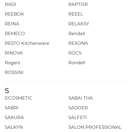
RADI
RAPTOR
REEBOK
REEEL
REINA
RELAKSY
REMECO
Rendall
RESTO Kitchenware
REXONA
RINOVA
ROCS
Rogers
Rondell
ROSSINI
S
S'COSMETIC
SABAI THA
SABRI
SADOER
SAKURA
SALFETI
SALKYN
SALON PROFESSIONAL