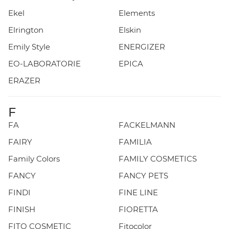
Ekel
Elements
Elrington
Elskin
Emily Style
ENERGIZER
EO-LABORATORIE
EPICA
ERAZER
F
FA
FACKELMANN
FAIRY
FAMILIA
Family Colors
FAMILY COSMETICS
FANCY
FANCY PETS
FINDI
FINE LINE
FINISH
FIORETTA
FITO COSMETIC
Fitocolor