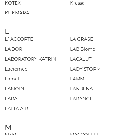
KOTEX
Krassa
KUKMARA
L
L`ACCORTE
LA GRASE
LA'DOR
LAB Biome
LABORATORY KATRIN
LACALUT
Lactomed
LADY STORM
Lamel
LAMM
LAMODE
LANBENA
LARA
LARANGE
LATTA AIRFIT
M
M&M
MACCOFFEE