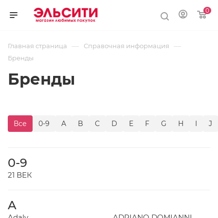
0
—
—
Главная страница
Справочная информация
Бренды
Бренды
Все
0-9
A
B
C
D
E
F
G
H
I
J
0-9
21 ВЕК
A
Adaly
ADRIANO DOMIANNI