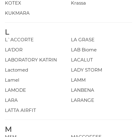
KOTEX
Krassa
KUKMARA
L
L`ACCORTE
LA GRASE
LA'DOR
LAB Biome
LABORATORY KATRIN
LACALUT
Lactomed
LADY STORM
Lamel
LAMM
LAMODE
LANBENA
LARA
LARANGE
LATTA AIRFIT
M
M&M
MACCOFFEE