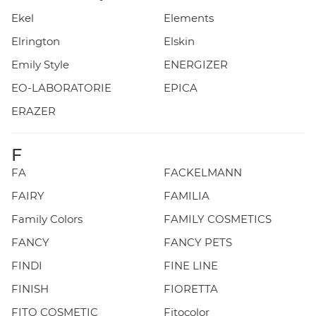
Ekel
Elements
Elrington
Elskin
Emily Style
ENERGIZER
EO-LABORATORIE
EPICA
ERAZER
F
FA
FACKELMANN
FAIRY
FAMILIA
Family Colors
FAMILY COSMETICS
FANCY
FANCY PETS
FINDI
FINE LINE
FINISH
FIORETTA
FITO COSMETIC
Fitocolor