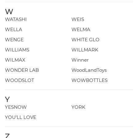
W
WATASHI
WEIS
WELLA
WELMA
WENGE
WHITE GLO
WILLIAMS
WILLMARK
WILMAX
Winner
WONDER LAB
WoodLandToys
WOODSLOT
WOWBOTTLES
Y
YESNOW
YORK
YOU'LL LOVE
Z