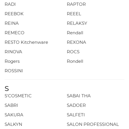
RADI
RAPTOR
REEBOK
REEEL
REINA
RELAKSY
REMECO
Rendall
RESTO Kitchenware
REXONA
RINOVA
ROCS
Rogers
Rondell
ROSSINI
S
S'COSMETIC
SABAI THA
SABRI
SADOER
SAKURA
SALFETI
SALKYN
SALON PROFESSIONAL