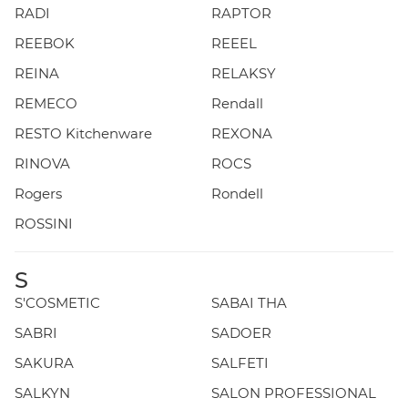
RADI
RAPTOR
REEBOK
REEEL
REINA
RELAKSY
REMECO
Rendall
RESTO Kitchenware
REXONA
RINOVA
ROCS
Rogers
Rondell
ROSSINI
S
S'COSMETIC
SABAI THA
SABRI
SADOER
SAKURA
SALFETI
SALKYN
SALON PROFESSIONAL