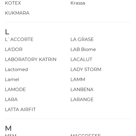
KOTEX
Krassa
KUKMARA
L
L`ACCORTE
LA GRASE
LA'DOR
LAB Biome
LABORATORY KATRIN
LACALUT
Lactomed
LADY STORM
Lamel
LAMM
LAMODE
LANBENA
LARA
LARANGE
LATTA AIRFIT
M
M&M
MACCOFFEE