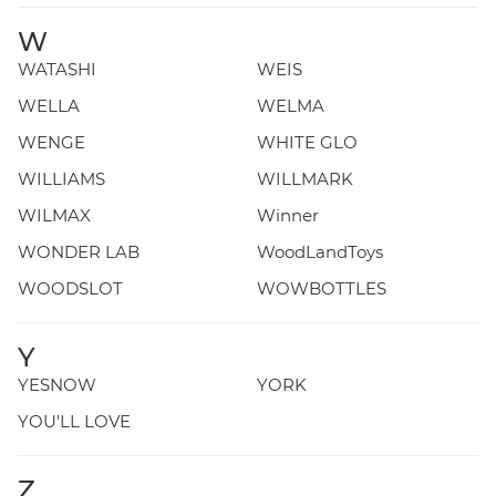
W
WATASHI
WEIS
WELLA
WELMA
WENGE
WHITE GLO
WILLIAMS
WILLMARK
WILMAX
Winner
WONDER LAB
WoodLandToys
WOODSLOT
WOWBOTTLES
Y
YESNOW
YORK
YOU'LL LOVE
Z