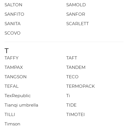
SALTON
SAMOLD
SANFITO
SANFOR
SANITA
SCARLETT
SCOVO
T
TAFFY
TAFT
TAMPAX
TANDEM
TANGSON
TECO
TEFAL
TERMOPACK
TexRepublic
Ti
Tianqi umbrella
TIDE
TILLI
TIMOTEI
Timson