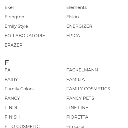
Ekel
Elements
Elrington
Elskin
Emily Style
ENERGIZER
EO-LABORATORIE
EPICA
ERAZER
F
FA
FACKELMANN
FAIRY
FAMILIA
Family Colors
FAMILY COSMETICS
FANCY
FANCY PETS
FINDI
FINE LINE
FINISH
FIORETTA
FITO COSMETIC
Fitocolor