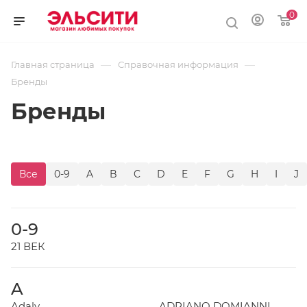
0
—
—
Главная страница
Справочная информация
Бренды
Бренды
Все
0-9
A
B
C
D
E
F
G
H
I
J
0-9
21 ВЕК
A
Adaly
ADRIANO DOMIANNI