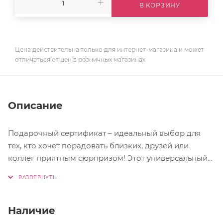
В КОРЗИНУ
Цена действительна только для интернет-магазина и может
отличаться от цен в розничных магазинах
Описание
Подарочный сертификат – идеальный выбор для
тех, кто хочет порадовать близких, друзей или
коллег приятным сюрпризом! Этот универсальный
подарок позволит получателю выбрать то, что ему
действительно нужно и хочется. Оформленный в
элегантном дизайне, сертификат поставляется в
красивой открытке. Для уточнения деталей дизайна
Наличие
сертификата и открытки обращайтесь к нашим