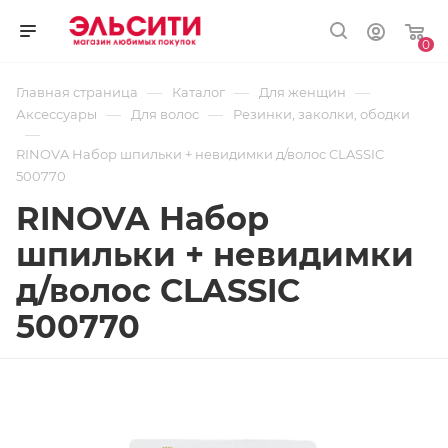
0
—
—
—
Главная страница
Каталог
Для женщин
—
—
Аксессуары
Для волос
Резинки, заколки, ободки
—
RINOVA Набор шпильки + невидимки д/волос CLASSIC
500770
RINOVA Набор
шпильки + невидимки
д/волос CLASSIC
500770