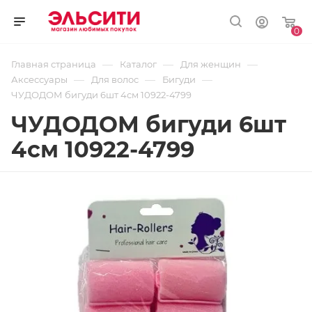
0
—
—
—
Главная страница
Каталог
Для женщин
—
—
—
Аксессуары
Для волос
Бигуди
ЧУДОДОМ бигуди 6шт 4см 10922-4799
ЧУДОДОМ бигуди 6шт
4см 10922-4799