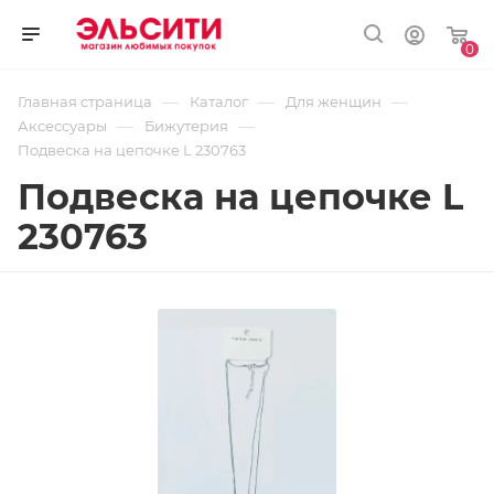
0
—
—
—
Главная страница
Каталог
Для женщин
—
—
Аксессуары
Бижутерия
Подвеска на цепочке L 230763
Подвеска на цепочке L
230763