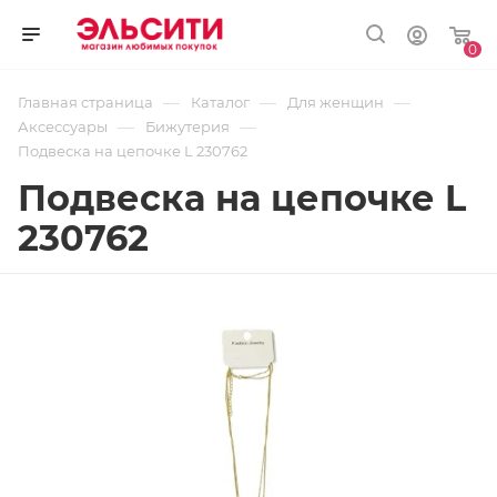
0
—
—
—
Главная страница
Каталог
Для женщин
—
—
Аксессуары
Бижутерия
Подвеска на цепочке L 230762
Подвеска на цепочке L
230762