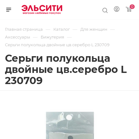
0
—
—
—
Главная страница
Каталог
Для женщин
—
—
Аксессуары
Бижутерия
Серьги полукольца двойные цв.серебро L 230709
Серьги полукольца
двойные цв.серебро L
230709