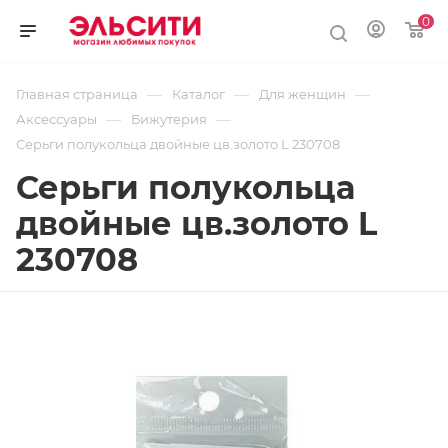
0
—
—
—
Главная страница
Каталог
Для женщин
—
—
Аксессуары
Бижутерия
Серьги полукольца двойные цв.золото L 230708
Серьги полукольца
двойные цв.золото L
230708