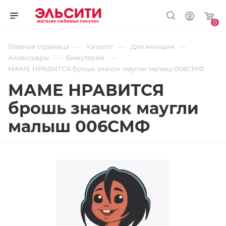
0
—
—
—
Главная страница
Каталог
Для женщин
—
—
Аксессуары
Бижутерия
МАМЕ НРАВИТСЯ брошь значок маугли малыш 006СМФ
МАМЕ НРАВИТСЯ
брошь значок маугли
малыш 006СМФ