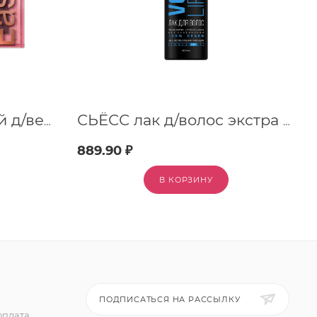
DIVAGE палетка теней д/век easy nude свежая fresh
СЬЁСС лак д/волос экстра сильной фиксации volume lift 400мл
889.90 ₽
В КОРЗИНУ
ПОДПИСАТЬСЯ НА РАССЫЛКУ
оплата