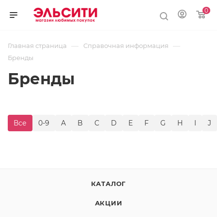
0
—
—
Главная страница
Справочная информация
Бренды
Бренды
Все
0-9
A
B
C
D
E
F
G
H
I
J
КАТАЛОГ
АКЦИИ