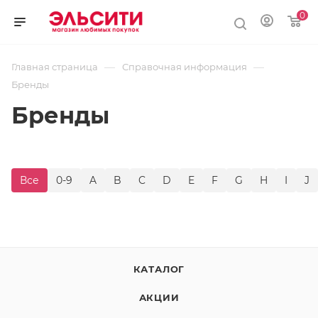
0
—
—
Главная страница
Справочная информация
Бренды
Бренды
Все
0-9
A
B
C
D
E
F
G
H
I
J
КАТАЛОГ
АКЦИИ