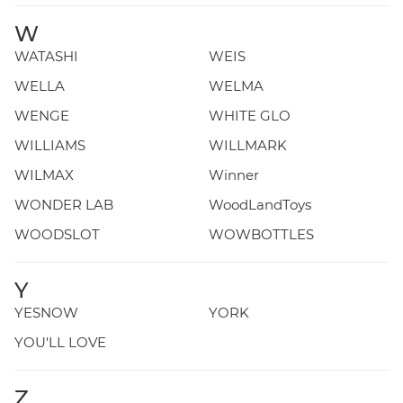
W
WATASHI
WEIS
WELLA
WELMA
WENGE
WHITE GLO
WILLIAMS
WILLMARK
WILMAX
Winner
WONDER LAB
WoodLandToys
WOODSLOT
WOWBOTTLES
Y
YESNOW
YORK
YOU'LL LOVE
Z