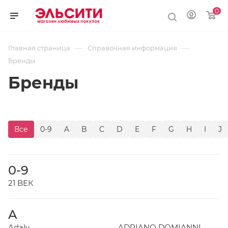
0
—
—
Главная страница
Справочная информация
Бренды
Бренды
Все
0-9
A
B
C
D
E
F
G
H
I
J
0-9
21 ВЕК
A
Adaly
ADRIANO DOMIANNI