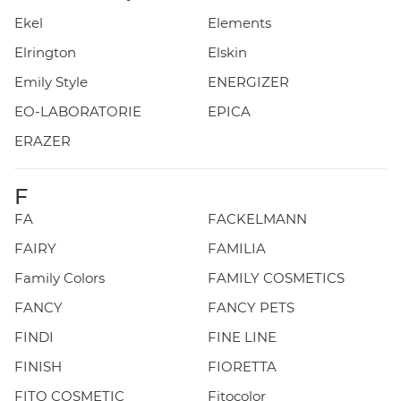
Ekel
Elements
Elrington
Elskin
Emily Style
ENERGIZER
EO-LABORATORIE
EPICA
ERAZER
F
FA
FACKELMANN
FAIRY
FAMILIA
Family Colors
FAMILY COSMETICS
FANCY
FANCY PETS
FINDI
FINE LINE
FINISH
FIORETTA
FITO COSMETIC
Fitocolor