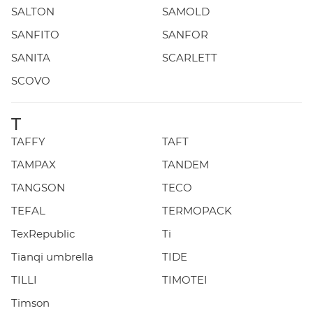
SALTON
SAMOLD
SANFITO
SANFOR
SANITA
SCARLETT
SCOVO
T
TAFFY
TAFT
TAMPAX
TANDEM
TANGSON
TECO
TEFAL
TERMOPACK
TexRepublic
Ti
Tianqi umbrella
TIDE
TILLI
TIMOTEI
Timson