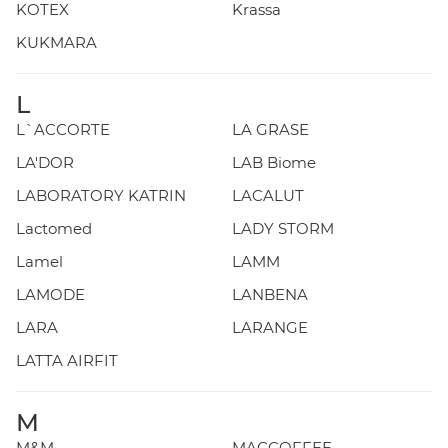
KOTEX
Krassa
KUKMARA
L
L`ACCORTE
LA GRASE
LA'DOR
LAB Biome
LABORATORY KATRIN
LACALUT
Lactomed
LADY STORM
Lamel
LAMM
LAMODE
LANBENA
LARA
LARANGE
LATTA AIRFIT
M
M&M
MACCOFFEE