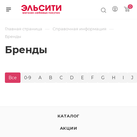
0
—
—
Главная страница
Справочная информация
Бренды
Бренды
Все
0-9
A
B
C
D
E
F
G
H
I
J
КАТАЛОГ
АКЦИИ