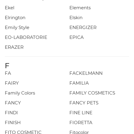
Ekel
Elements
Elrington
Elskin
Emily Style
ENERGIZER
EO-LABORATORIE
EPICA
ERAZER
F
FA
FACKELMANN
FAIRY
FAMILIA
Family Colors
FAMILY COSMETICS
FANCY
FANCY PETS
FINDI
FINE LINE
FINISH
FIORETTA
FITO COSMETIC
Fitocolor