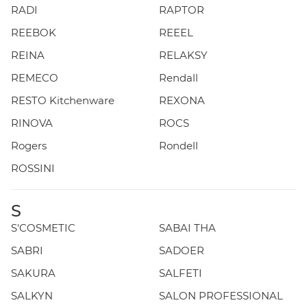
RADI
RAPTOR
REEBOK
REEEL
REINA
RELAKSY
REMECO
Rendall
RESTO Kitchenware
REXONA
RINOVA
ROCS
Rogers
Rondell
ROSSINI
S
S'COSMETIC
SABAI THA
SABRI
SADOER
SAKURA
SALFETI
SALKYN
SALON PROFESSIONAL