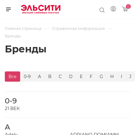
0
—
—
Главная страница
Справочная информация
Бренды
Бренды
Все
0-9
A
B
C
D
E
F
G
H
I
J
0-9
21 ВЕК
A
Adaly
ADRIANO DOMIANNI