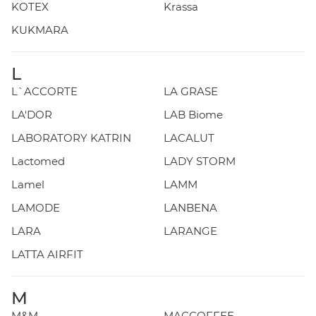
KOTEX
Krassa
KUKMARA
L
L`ACCORTE
LA GRASE
LA'DOR
LAB Biome
LABORATORY KATRIN
LACALUT
Lactomed
LADY STORM
Lamel
LAMM
LAMODE
LANBENA
LARA
LARANGE
LATTA AIRFIT
M
M&M
MACCOFFEE