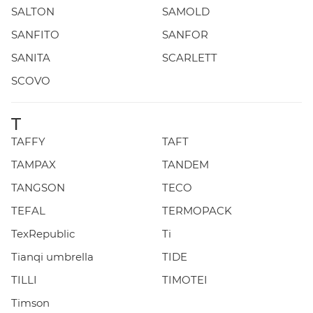
SALTON
SAMOLD
SANFITO
SANFOR
SANITA
SCARLETT
SCOVO
T
TAFFY
TAFT
TAMPAX
TANDEM
TANGSON
TECO
TEFAL
TERMOPACK
TexRepublic
Ti
Tianqi umbrella
TIDE
TILLI
TIMOTEI
Timson