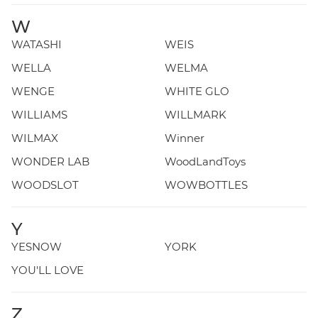
W
WATASHI
WEIS
WELLA
WELMA
WENGE
WHITE GLO
WILLIAMS
WILLMARK
WILMAX
Winner
WONDER LAB
WoodLandToys
WOODSLOT
WOWBOTTLES
Y
YESNOW
YORK
YOU'LL LOVE
Z