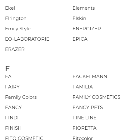
Ekel
Elements
Elrington
Elskin
Emily Style
ENERGIZER
EO-LABORATORIE
EPICA
ERAZER
F
FA
FACKELMANN
FAIRY
FAMILIA
Family Colors
FAMILY COSMETICS
FANCY
FANCY PETS
FINDI
FINE LINE
FINISH
FIORETTA
FITO COSMETIC
Fitocolor