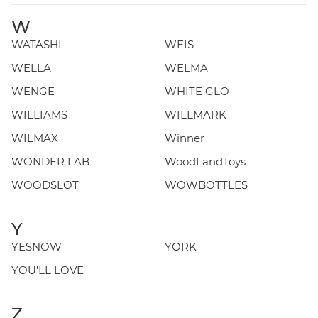
W
WATASHI
WEIS
WELLA
WELMA
WENGE
WHITE GLO
WILLIAMS
WILLMARK
WILMAX
Winner
WONDER LAB
WoodLandToys
WOODSLOT
WOWBOTTLES
Y
YESNOW
YORK
YOU'LL LOVE
Z