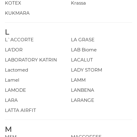
KOTEX
Krassa
KUKMARA
L
L`ACCORTE
LA GRASE
LA'DOR
LAB Biome
LABORATORY KATRIN
LACALUT
Lactomed
LADY STORM
Lamel
LAMM
LAMODE
LANBENA
LARA
LARANGE
LATTA AIRFIT
M
M&M
MACCOFFEE