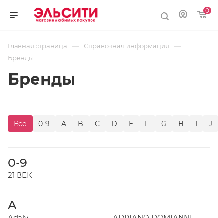
0
—
—
Главная страница
Справочная информация
Бренды
Бренды
Все
0-9
A
B
C
D
E
F
G
H
I
J
0-9
21 ВЕК
A
Adaly
ADRIANO DOMIANNI