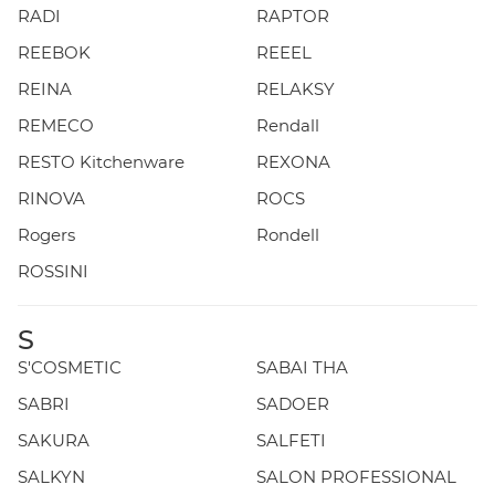
RADI
RAPTOR
REEBOK
REEEL
REINA
RELAKSY
REMECO
Rendall
RESTO Kitchenware
REXONA
RINOVA
ROCS
Rogers
Rondell
ROSSINI
S
S'COSMETIC
SABAI THA
SABRI
SADOER
SAKURA
SALFETI
SALKYN
SALON PROFESSIONAL