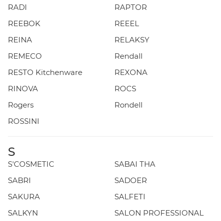
RADI
RAPTOR
REEBOK
REEEL
REINA
RELAKSY
REMECO
Rendall
RESTO Kitchenware
REXONA
RINOVA
ROCS
Rogers
Rondell
ROSSINI
S
S'COSMETIC
SABAI THA
SABRI
SADOER
SAKURA
SALFETI
SALKYN
SALON PROFESSIONAL