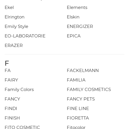
Ekel
Elements
Elrington
Elskin
Emily Style
ENERGIZER
EO-LABORATORIE
EPICA
ERAZER
F
FA
FACKELMANN
FAIRY
FAMILIA
Family Colors
FAMILY COSMETICS
FANCY
FANCY PETS
FINDI
FINE LINE
FINISH
FIORETTA
FITO COSMETIC
Fitocolor