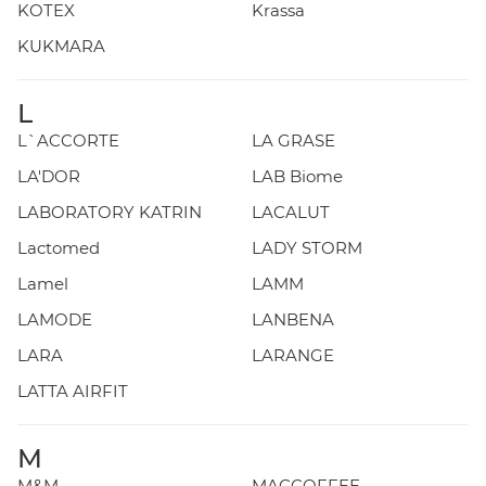
KOTEX
Krassa
KUKMARA
L
L`ACCORTE
LA GRASE
LA'DOR
LAB Biome
LABORATORY KATRIN
LACALUT
Lactomed
LADY STORM
Lamel
LAMM
LAMODE
LANBENA
LARA
LARANGE
LATTA AIRFIT
M
M&M
MACCOFFEE