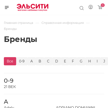
0
—
—
Главная страница
Справочная информация
Бренды
Бренды
Все
0-9
A
B
C
D
E
F
G
H
I
J
0-9
21 ВЕК
A
Adaly
ADRIANO DOMIANNI