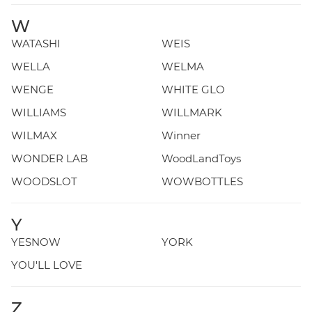
W
WATASHI
WEIS
WELLA
WELMA
WENGE
WHITE GLO
WILLIAMS
WILLMARK
WILMAX
Winner
WONDER LAB
WoodLandToys
WOODSLOT
WOWBOTTLES
Y
YESNOW
YORK
YOU'LL LOVE
Z