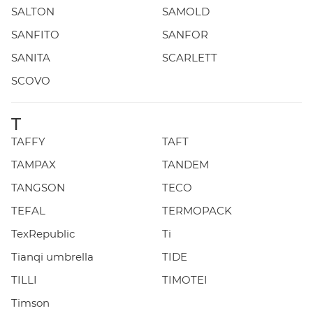
SALTON
SAMOLD
SANFITO
SANFOR
SANITA
SCARLETT
SCOVO
T
TAFFY
TAFT
TAMPAX
TANDEM
TANGSON
TECO
TEFAL
TERMOPACK
TexRepublic
Ti
Tianqi umbrella
TIDE
TILLI
TIMOTEI
Timson