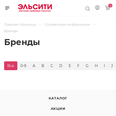
0
—
—
Главная страница
Справочная информация
Бренды
Бренды
Все
0-9
A
B
C
D
E
F
G
H
I
J
КАТАЛОГ
АКЦИИ