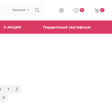
Каталог
0
0
% АКЦИИ
Подарочный сертификат
W
Y
Z
Я