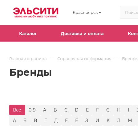
Красноярск
Каталог
Доставка и оплата
Кон
—
—
Главная страница
Справочная информация
Бренд
Бренды
Все
0-9
A
B
C
D
E
F
G
H
I
А
Б
В
Г
Д
Е
Ё
З
И
К
Л
М