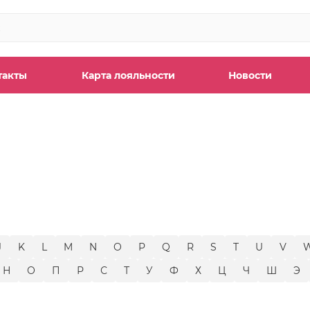
такты
Карта лояльности
Новости
ы
J
K
L
M
N
O
P
Q
R
S
T
U
V
Н
О
П
Р
С
Т
У
Ф
Х
Ц
Ч
Ш
Э