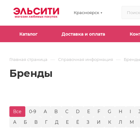
Красноярск
Каталог
Доставка и оплата
Кон
—
—
Главная страница
Справочная информация
Бренд
Бренды
Все
0-9
A
B
C
D
E
F
G
H
I
А
Б
В
Г
Д
Е
Ё
З
И
К
Л
М