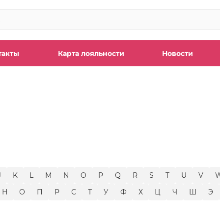
такты
Карта лояльности
Новости
ы
J
K
L
M
N
O
P
Q
R
S
T
U
V
Н
О
П
Р
С
Т
У
Ф
Х
Ц
Ч
Ш
Э