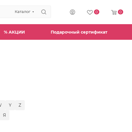
Каталог
0
0
% АКЦИИ
Подарочный сертификат
W
Y
Z
Я