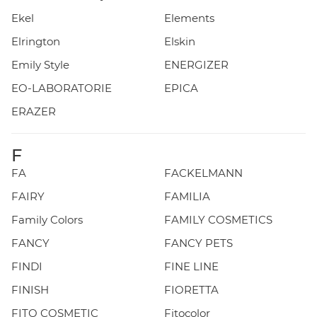
Ekel
Elements
Elrington
Elskin
Emily Style
ENERGIZER
EO-LABORATORIE
EPICA
ERAZER
F
FA
FACKELMANN
FAIRY
FAMILIA
Family Colors
FAMILY COSMETICS
FANCY
FANCY PETS
FINDI
FINE LINE
FINISH
FIORETTA
FITO COSMETIC
Fitocolor