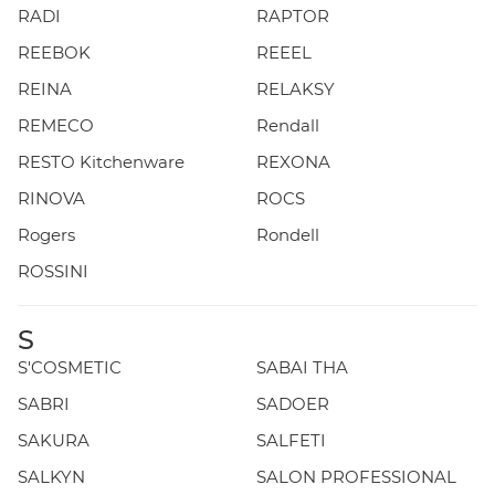
RADI
RAPTOR
REEBOK
REEEL
REINA
RELAKSY
REMECO
Rendall
RESTO Kitchenware
REXONA
RINOVA
ROCS
Rogers
Rondell
ROSSINI
S
S'COSMETIC
SABAI THA
SABRI
SADOER
SAKURA
SALFETI
SALKYN
SALON PROFESSIONAL