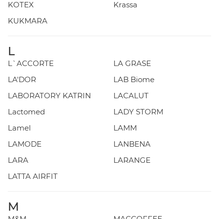
KOTEX
Krassa
KUKMARA
L
L`ACCORTE
LA GRASE
LA'DOR
LAB Biome
LABORATORY KATRIN
LACALUT
Lactomed
LADY STORM
Lamel
LAMM
LAMODE
LANBENA
LARA
LARANGE
LATTA AIRFIT
M
M&M
MACCOFFEE