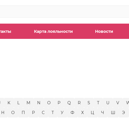
такты
Карта лояльности
Новости
ы
J
K
L
M
N
O
P
Q
R
S
T
U
V
Н
О
П
Р
С
Т
У
Ф
Х
Ц
Ч
Ш
Э