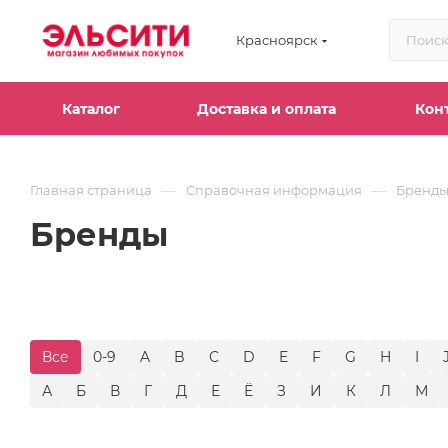
Красноярск
Каталог
Доставка и оплата
Кон
—
—
Главная страница
Справочная информация
Бренд
Бренды
Все
0-9
A
B
C
D
E
F
G
H
I
А
Б
В
Г
Д
Е
Ё
З
И
К
Л
М