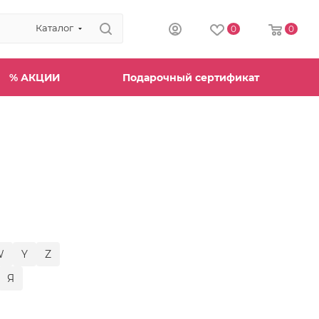
Каталог
0
0
% АКЦИИ
Подарочный сертификат
W
Y
Z
Я