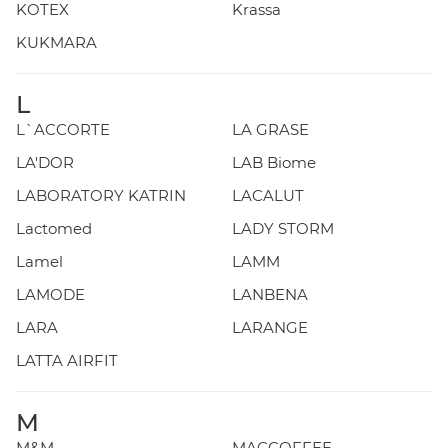
KOTEX
Krassa
KUKMARA
L
L`ACCORTE
LA GRASE
LA'DOR
LAB Biome
LABORATORY KATRIN
LACALUT
Lactomed
LADY STORM
Lamel
LAMM
LAMODE
LANBENA
LARA
LARANGE
LATTA AIRFIT
M
M&M
MACCOFFEE