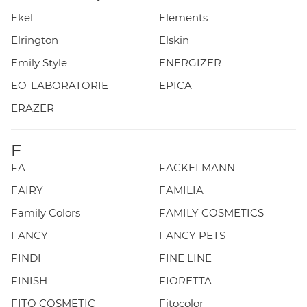
Ekel
Elements
Elrington
Elskin
Emily Style
ENERGIZER
EO-LABORATORIE
EPICA
ERAZER
F
FA
FACKELMANN
FAIRY
FAMILIA
Family Colors
FAMILY COSMETICS
FANCY
FANCY PETS
FINDI
FINE LINE
FINISH
FIORETTA
FITO COSMETIC
Fitocolor