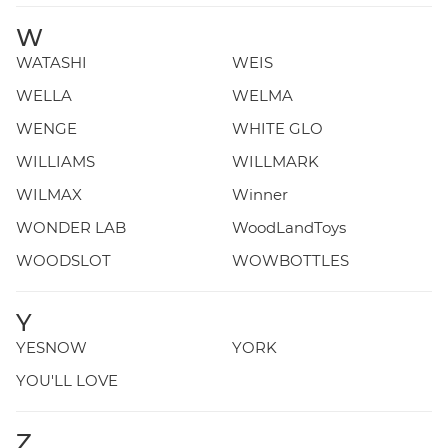
W
WATASHI
WEIS
WELLA
WELMA
WENGE
WHITE GLO
WILLIAMS
WILLMARK
WILMAX
Winner
WONDER LAB
WoodLandToys
WOODSLOT
WOWBOTTLES
Y
YESNOW
YORK
YOU'LL LOVE
Z