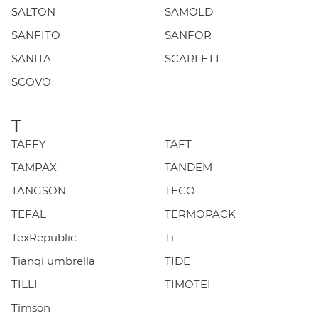
SALTON
SAMOLD
SANFITO
SANFOR
SANITA
SCARLETT
SCOVO
T
TAFFY
TAFT
TAMPAX
TANDEM
TANGSON
TECO
TEFAL
TERMOPACK
TexRepublic
Ti
Tianqi umbrella
TIDE
TILLI
TIMOTEI
Timson