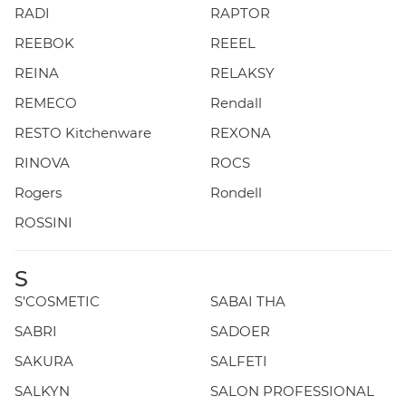
RADI
RAPTOR
REEBOK
REEEL
REINA
RELAKSY
REMECO
Rendall
RESTO Kitchenware
REXONA
RINOVA
ROCS
Rogers
Rondell
ROSSINI
S
S'COSMETIC
SABAI THA
SABRI
SADOER
SAKURA
SALFETI
SALKYN
SALON PROFESSIONAL