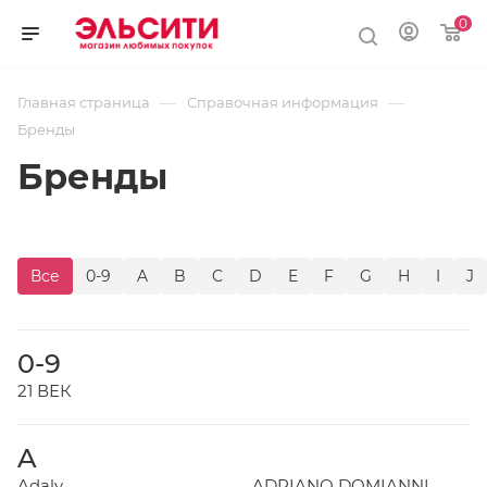
0
—
—
Главная страница
Справочная информация
Бренды
Бренды
Все
0-9
A
B
C
D
E
F
G
H
I
J
0-9
21 ВЕК
A
Adaly
ADRIANO DOMIANNI