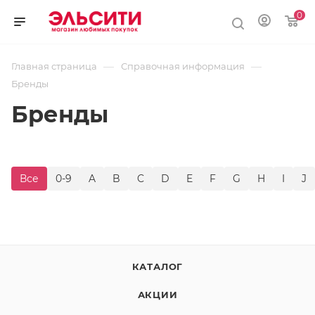
0
—
—
Главная страница
Справочная информация
Бренды
Бренды
Все
0-9
A
B
C
D
E
F
G
H
I
J
КАТАЛОГ
АКЦИИ