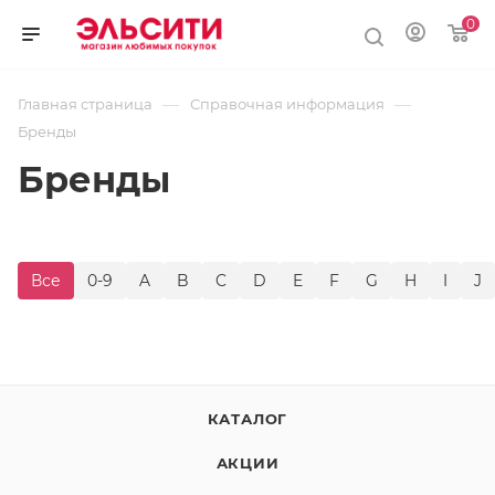
0
—
—
Главная страница
Справочная информация
Бренды
Бренды
Все
0-9
A
B
C
D
E
F
G
H
I
J
КАТАЛОГ
АКЦИИ