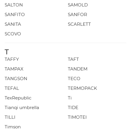
SALTON
SAMOLD
SANFITO
SANFOR
SANITA
SCARLETT
SCOVO
T
TAFFY
TAFT
TAMPAX
TANDEM
TANGSON
TECO
TEFAL
TERMOPACK
TexRepublic
Ti
Tianqi umbrella
TIDE
TILLI
TIMOTEI
Timson