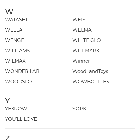
W
WATASHI
WEIS
WELLA
WELMA
WENGE
WHITE GLO
WILLIAMS
WILLMARK
WILMAX
Winner
WONDER LAB
WoodLandToys
WOODSLOT
WOWBOTTLES
Y
YESNOW
YORK
YOU'LL LOVE
Z