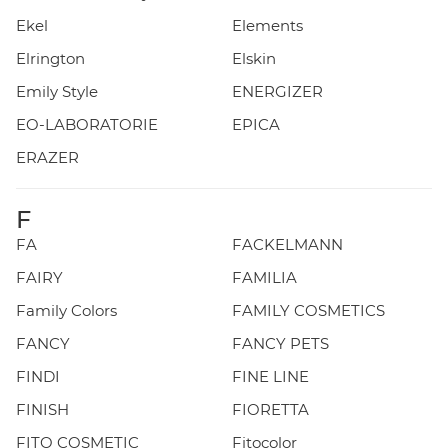
Ekel
Elements
Elrington
Elskin
Emily Style
ENERGIZER
EO-LABORATORIE
EPICA
ERAZER
F
FA
FACKELMANN
FAIRY
FAMILIA
Family Colors
FAMILY COSMETICS
FANCY
FANCY PETS
FINDI
FINE LINE
FINISH
FIORETTA
FITO COSMETIC
Fitocolor