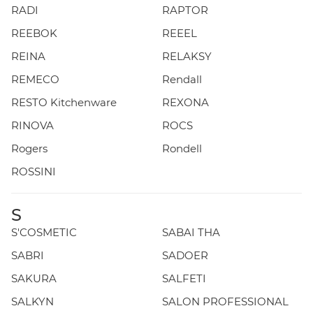
RADI
RAPTOR
REEBOK
REEEL
REINA
RELAKSY
REMECO
Rendall
RESTO Kitchenware
REXONA
RINOVA
ROCS
Rogers
Rondell
ROSSINI
S
S'COSMETIC
SABAI THA
SABRI
SADOER
SAKURA
SALFETI
SALKYN
SALON PROFESSIONAL