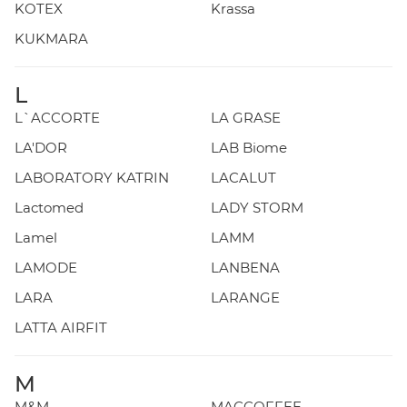
KOTEX
Krassa
KUKMARA
L
L`ACCORTE
LA GRASE
LA'DOR
LAB Biome
LABORATORY KATRIN
LACALUT
Lactomed
LADY STORM
Lamel
LAMM
LAMODE
LANBENA
LARA
LARANGE
LATTA AIRFIT
M
M&M
MACCOFFEE