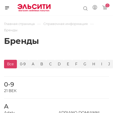
0
—
—
Главная страница
Справочная информация
Бренды
Бренды
Все
0-9
A
B
C
D
E
F
G
H
I
J
0-9
21 ВЕК
A
Adaly
ADRIANO DOMIANNI