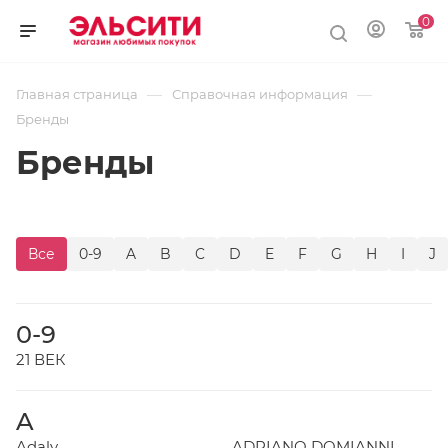
0
—
—
Главная страница
Справочная информация
Бренды
Бренды
Все
0-9
A
B
C
D
E
F
G
H
I
J
0-9
21 ВЕК
A
Adaly
ADRIANO DOMIANNI