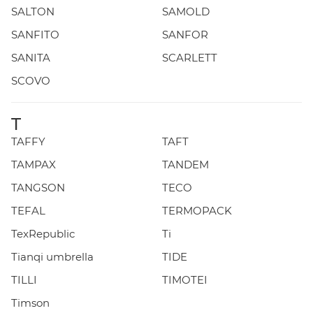
SALTON
SAMOLD
SANFITO
SANFOR
SANITA
SCARLETT
SCOVO
T
TAFFY
TAFT
TAMPAX
TANDEM
TANGSON
TECO
TEFAL
TERMOPACK
TexRepublic
Ti
Tianqi umbrella
TIDE
TILLI
TIMOTEI
Timson