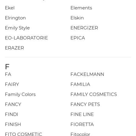
Ekel
Elements
Elrington
Elskin
Emily Style
ENERGIZER
EO-LABORATORIE
EPICA
ERAZER
F
FA
FACKELMANN
FAIRY
FAMILIA
Family Colors
FAMILY COSMETICS
FANCY
FANCY PETS
FINDI
FINE LINE
FINISH
FIORETTA
FITO COSMETIC
Fitocolor