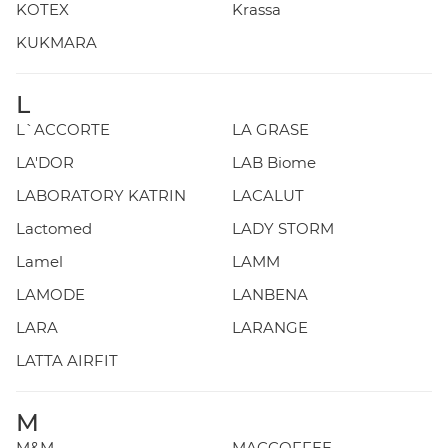
KOTEX
Krassa
KUKMARA
L
L`ACCORTE
LA GRASE
LA'DOR
LAB Biome
LABORATORY KATRIN
LACALUT
Lactomed
LADY STORM
Lamel
LAMM
LAMODE
LANBENA
LARA
LARANGE
LATTA AIRFIT
M
M&M
MACCOFFEE