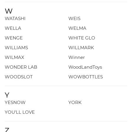
W
WATASHI
WEIS
WELLA
WELMA
WENGE
WHITE GLO
WILLIAMS
WILLMARK
WILMAX
Winner
WONDER LAB
WoodLandToys
WOODSLOT
WOWBOTTLES
Y
YESNOW
YORK
YOU'LL LOVE
Z