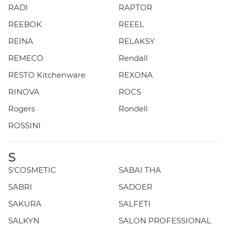
RADI
RAPTOR
REEBOK
REEEL
REINA
RELAKSY
REMECO
Rendall
RESTO Kitchenware
REXONA
RINOVA
ROCS
Rogers
Rondell
ROSSINI
S
S'COSMETIC
SABAI THA
SABRI
SADOER
SAKURA
SALFETI
SALKYN
SALON PROFESSIONAL