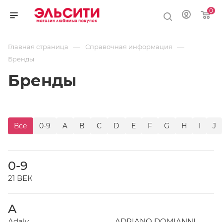
0
—
—
Главная страница
Справочная информация
Бренды
Бренды
Все
0-9
A
B
C
D
E
F
G
H
I
J
0-9
21 ВЕК
A
Adaly
ADRIANO DOMIANNI