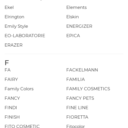
Ekel
Elements
Elrington
Elskin
Emily Style
ENERGIZER
EO-LABORATORIE
EPICA
ERAZER
F
FA
FACKELMANN
FAIRY
FAMILIA
Family Colors
FAMILY COSMETICS
FANCY
FANCY PETS
FINDI
FINE LINE
FINISH
FIORETTA
FITO COSMETIC
Fitocolor