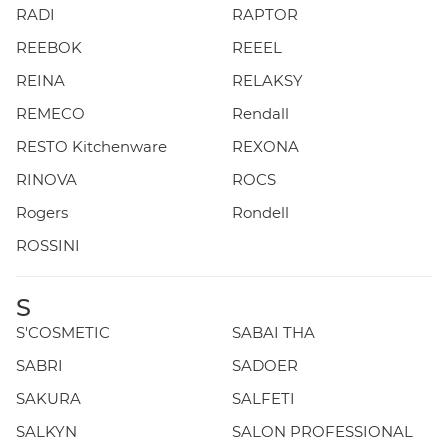
RADI
RAPTOR
REEBOK
REEEL
REINA
RELAKSY
REMECO
Rendall
RESTO Kitchenware
REXONA
RINOVA
ROCS
Rogers
Rondell
ROSSINI
S
S'COSMETIC
SABAI THA
SABRI
SADOER
SAKURA
SALFETI
SALKYN
SALON PROFESSIONAL