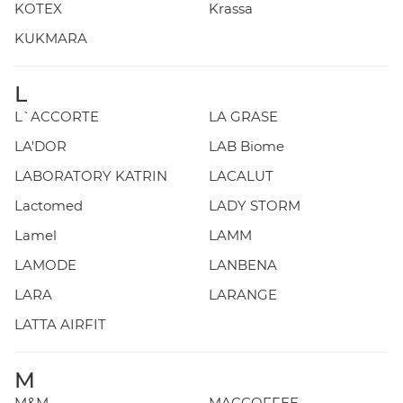
KOTEX
Krassa
KUKMARA
L
L`ACCORTE
LA GRASE
LA'DOR
LAB Biome
LABORATORY KATRIN
LACALUT
Lactomed
LADY STORM
Lamel
LAMM
LAMODE
LANBENA
LARA
LARANGE
LATTA AIRFIT
M
M&M
MACCOFFEE