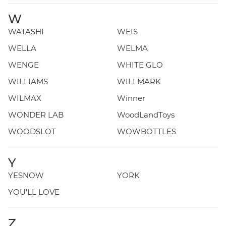
W
WATASHI
WEIS
WELLA
WELMA
WENGE
WHITE GLO
WILLIAMS
WILLMARK
WILMAX
Winner
WONDER LAB
WoodLandToys
WOODSLOT
WOWBOTTLES
Y
YESNOW
YORK
YOU'LL LOVE
Z