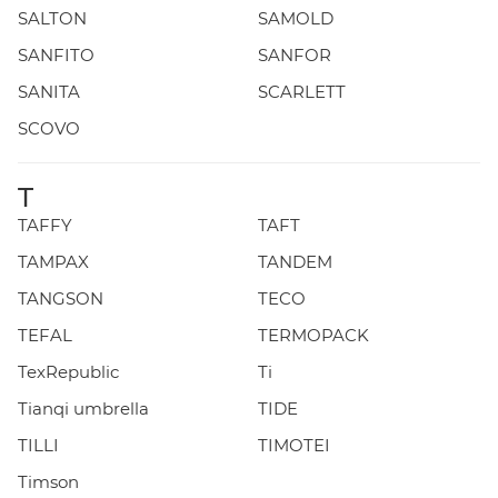
SALTON
SAMOLD
SANFITO
SANFOR
SANITA
SCARLETT
SCOVO
T
TAFFY
TAFT
TAMPAX
TANDEM
TANGSON
TECO
TEFAL
TERMOPACK
TexRepublic
Ti
Tianqi umbrella
TIDE
TILLI
TIMOTEI
Timson