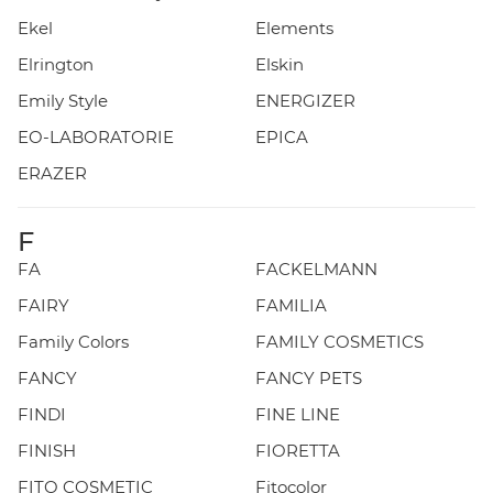
Ekel
Elements
Elrington
Elskin
Emily Style
ENERGIZER
EO-LABORATORIE
EPICA
ERAZER
F
FA
FACKELMANN
FAIRY
FAMILIA
Family Colors
FAMILY COSMETICS
FANCY
FANCY PETS
FINDI
FINE LINE
FINISH
FIORETTA
FITO COSMETIC
Fitocolor