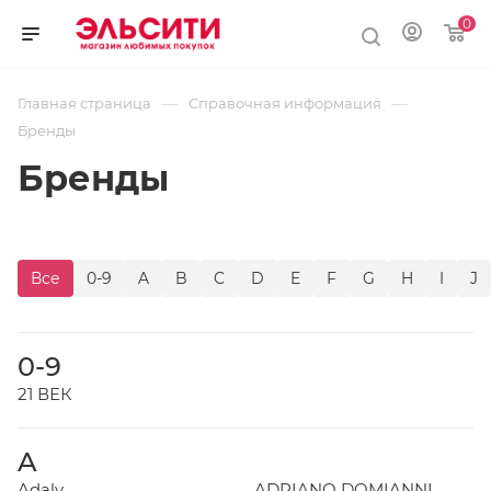
0
—
—
Главная страница
Справочная информация
Бренды
Бренды
Все
0-9
A
B
C
D
E
F
G
H
I
J
0-9
21 ВЕК
A
Adaly
ADRIANO DOMIANNI