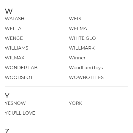
W
WATASHI
WEIS
WELLA
WELMA
WENGE
WHITE GLO
WILLIAMS
WILLMARK
WILMAX
Winner
WONDER LAB
WoodLandToys
WOODSLOT
WOWBOTTLES
Y
YESNOW
YORK
YOU'LL LOVE
Z