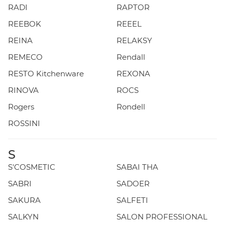
RADI
RAPTOR
REEBOK
REEEL
REINA
RELAKSY
REMECO
Rendall
RESTO Kitchenware
REXONA
RINOVA
ROCS
Rogers
Rondell
ROSSINI
S
S'COSMETIC
SABAI THA
SABRI
SADOER
SAKURA
SALFETI
SALKYN
SALON PROFESSIONAL