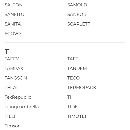
SALTON
SAMOLD
SANFITO
SANFOR
SANITA
SCARLETT
SCOVO
T
TAFFY
TAFT
TAMPAX
TANDEM
TANGSON
TECO
TEFAL
TERMOPACK
TexRepublic
Ti
Tianqi umbrella
TIDE
TILLI
TIMOTEI
Timson