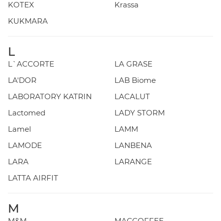
KOTEX
Krassa
KUKMARA
L
L`ACCORTE
LA GRASE
LA'DOR
LAB Biome
LABORATORY KATRIN
LACALUT
Lactomed
LADY STORM
Lamel
LAMM
LAMODE
LANBENA
LARA
LARANGE
LATTA AIRFIT
M
M&M
MACCOFFEE