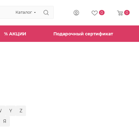
Каталог
0
0
% АКЦИИ
Подарочный сертификат
W
Y
Z
Я