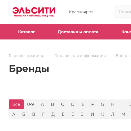
Красноярск
Каталог
Доставка и оплата
Кон
—
—
Главная страница
Справочная информация
Бренд
Бренды
Все
0-9
A
B
C
D
E
F
G
H
I
А
Б
В
Г
Д
Е
Ё
З
И
К
Л
М