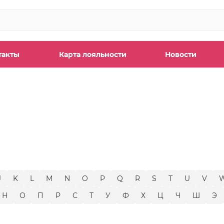
такты
Карта лояльности
Новости
ы
J
K
L
M
N
O
P
Q
R
S
T
U
V
Н
О
П
Р
С
Т
У
Ф
Х
Ц
Ч
Ш
Э