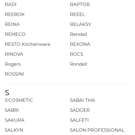
RADI
RAPTOR
REEBOK
REEEL
REINA
RELAKSY
REMECO
Rendall
RESTO Kitchenware
REXONA
RINOVA
ROCS
Rogers
Rondell
ROSSINI
S
S'COSMETIC
SABAI THA
SABRI
SADOER
SAKURA
SALFETI
SALKYN
SALON PROFESSIONAL