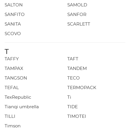
SALTON
SAMOLD
SANFITO
SANFOR
SANITA
SCARLETT
SCOVO
T
TAFFY
TAFT
TAMPAX
TANDEM
TANGSON
TECO
TEFAL
TERMOPACK
TexRepublic
Ti
Tianqi umbrella
TIDE
TILLI
TIMOTEI
Timson