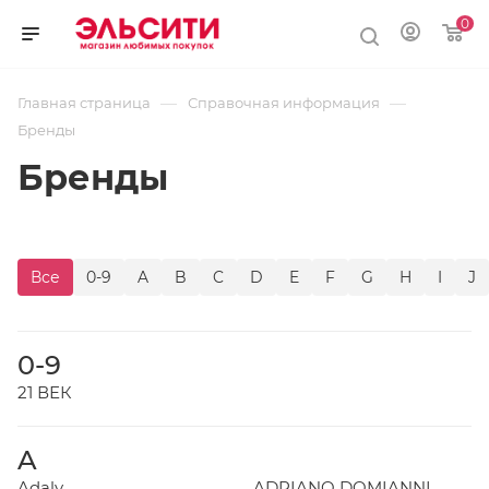
0
—
—
Главная страница
Справочная информация
Бренды
Бренды
Все
0-9
A
B
C
D
E
F
G
H
I
J
0-9
21 ВЕК
A
Adaly
ADRIANO DOMIANNI