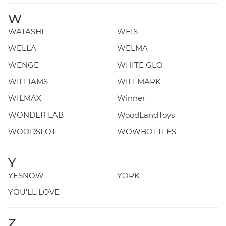
W
WATASHI
WEIS
WELLA
WELMA
WENGE
WHITE GLO
WILLIAMS
WILLMARK
WILMAX
Winner
WONDER LAB
WoodLandToys
WOODSLOT
WOWBOTTLES
Y
YESNOW
YORK
YOU'LL LOVE
Z