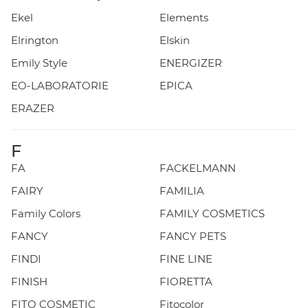
Ekel
Elements
Elrington
Elskin
Emily Style
ENERGIZER
EO-LABORATORIE
EPICA
ERAZER
F
FA
FACKELMANN
FAIRY
FAMILIA
Family Colors
FAMILY COSMETICS
FANCY
FANCY PETS
FINDI
FINE LINE
FINISH
FIORETTA
FITO COSMETIC
Fitocolor