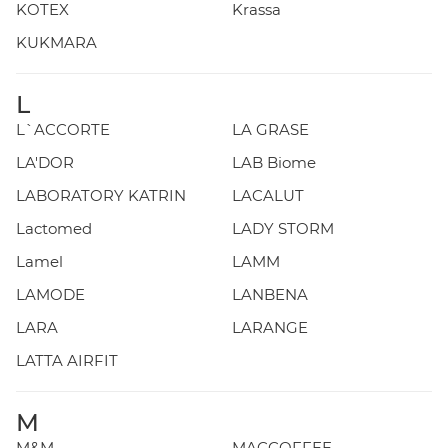
KOTEX
Krassa
KUKMARA
L
L`ACCORTE
LA GRASE
LA'DOR
LAB Biome
LABORATORY KATRIN
LACALUT
Lactomed
LADY STORM
Lamel
LAMM
LAMODE
LANBENA
LARA
LARANGE
LATTA AIRFIT
M
M&M
MACCOFFEE