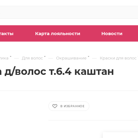
такты
Карта лояльности
Новости
—
—
—
тика
Для волос
Окрашивание
Краски для волос
 д/волос т.6.4 каштан
В ИЗБРАННОЕ