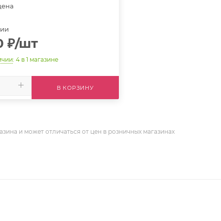
цена
ции
0
₽
/шт
ичии
: 4
в 1 магазине
В КОРЗИНУ
азина и может отличаться от цен в розничных магазинах