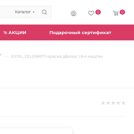
Каталог
0
0
% АКЦИИ
Подарочный сертификат
—
ESTEL CELEBRITY краска д/волос т.6.4 каштан